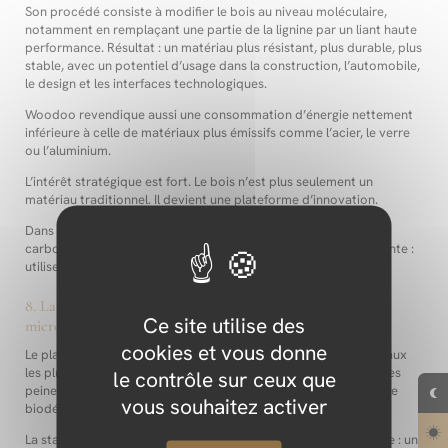
Son procédé consiste à modifier le bois au niveau moléculaire,
notamment en remplaçant une partie de la lignine par un liant haute
performance. Résultat : un matériau plus résistant, plus durable, plus
stable, avec un potentiel d’usage dans la construction, l’automobile,
le design et les interfaces technologiques.
Woodoo revendique aussi une consommation d’énergie nettement
inférieure à celle de matériaux plus émissifs comme l’acier, le verre
ou l’aluminium.
L’intérêt stratégique est fort. Le bois n’est plus seulement un
matériau traditionnel. Il devient une plateforme d’innovation.
Dans un contexte où la forêt est à la fois ressource, puits de
carbone et écosystème fragile, Woodoo ouvre une voie exigeante :
utiliser le bois mieux, pas simplement en utiliser plus.
8. Lactips : un polymère soluble dans l’eau et sans
Ce site utilise des
microplastiques
cookies et vous donne
Le plastique à usage unique reste l’un des défis environnementaux
les plus tenaces. Les alternatives biosourcées existent, mais elles
le contrôle sur ceux que
peinent souvent à tenir leurs promesses en conditions réelles de
vous souhaitez activer
biodégradation.
La startup française Lactips développe une approche différente : un