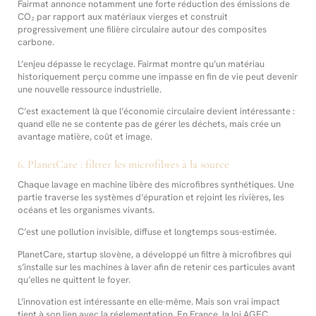
Fairmat annonce notamment une forte réduction des émissions de
CO₂ par rapport aux matériaux vierges et construit
progressivement une filière circulaire autour des composites
carbone.
L’enjeu dépasse le recyclage. Fairmat montre qu’un matériau
historiquement perçu comme une impasse en fin de vie peut devenir
une nouvelle ressource industrielle.
C’est exactement là que l’économie circulaire devient intéressante :
quand elle ne se contente pas de gérer les déchets, mais crée un
avantage matière, coût et image.
6. PlanetCare : filtrer les microfibres à la source
Chaque lavage en machine libère des microfibres synthétiques. Une
partie traverse les systèmes d’épuration et rejoint les rivières, les
océans et les organismes vivants.
C’est une pollution invisible, diffuse et longtemps sous-estimée.
PlanetCare, startup slovène, a développé un filtre à microfibres qui
s’installe sur les machines à laver afin de retenir ces particules avant
qu’elles ne quittent le foyer.
L’innovation est intéressante en elle-même. Mais son vrai impact
tient à son lien avec la réglementation. En France, la loi AGEC