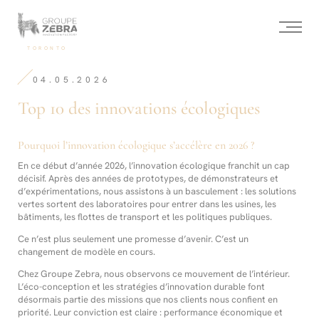
Homepage
Panneau de gestion des cookies
/
Top
10
-
TORONTO
des
Agence
innovations
de
écologiques
04.05.2026
Conseil
stratégique,
Top 10 des innovations écologiques
Marketing
de
l’innovation
et
Pourquoi l’innovation écologique s’accélère en 2026 ?
Design
En ce début d’année 2026, l’innovation écologique franchit un cap
décisif. Après des années de prototypes, de démonstrateurs et
d’expérimentations, nous assistons à un basculement : les solutions
vertes sortent des laboratoires pour entrer dans les usines, les
bâtiments, les flottes de transport et les politiques publiques.
Ce n’est plus seulement une promesse d’avenir. C’est un
changement de modèle en cours.
Chez Groupe Zebra, nous observons ce mouvement de l’intérieur.
L’éco-conception et les stratégies d’innovation durable font
désormais partie des missions que nos clients nous confient en
priorité. Leur conviction est claire : performance économique et