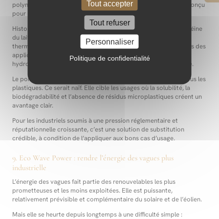
Tout accepter
polymère naturel, biosourcé, hydrosoluble et biodégradable, conçu
pour ne pas générer de microplastiques persistants.
Tout refuser
Historiquement issue de travaux autour de la caséine, une protéine
du lait, Lactips industrialise aujourd’hui des granulés
Personnaliser
thermoplastiques destinés à remplacer certains plastiques dans des
applications ciblées : emballages, papiers barrières, étiquettes
Politique de confidentialité
hydrosolubles, produits de détergence, agriculture ou industrie.
Le point important est là : Lactips ne prétend pas remplacer tous les
plastiques. Ce serait naïf. Elle cible les usages où la solubilité, la
biodégradabilité et l’absence de résidus microplastiques créent un
avantage clair.
Pour les industriels soumis à une pression réglementaire et
réputationnelle croissante, c’est une solution de substitution
crédible, à condition de l’appliquer aux bons cas d’usage.
9. Eco Wave Power : rendre l’énergie des vagues plus
industrielle
L’énergie des vagues fait partie des renouvelables les plus
prometteuses et les moins exploitées. Elle est puissante,
relativement prévisible et complémentaire du solaire et de l’éolien.
Mais elle se heurte depuis longtemps à une difficulté simple :