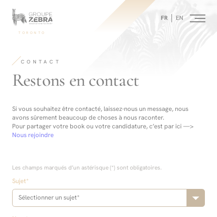
Homepage
Panneau de gestion des cookies
/
FR
EN
Contact
-
TORONTO
Agence
de
Conseil
CONTACT
stratégique,
Marketing
-
Restons en contact
de
l’innovation
et
Design
Si vous souhaitez être contacté, laissez-nous un message, nous
avons sûrement beaucoup de choses à nous raconter.
Pour partager votre book ou votre candidature, c’est par ici —>
Nous rejoindre
Les champs marqués d’un astérisque (*) sont obligatoires.
Sujet*