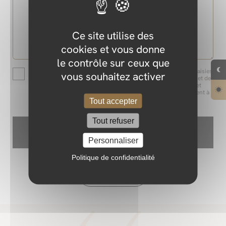
Ce site utilise des
cookies et vous donne
le contrôle sur ceux que
En soumettant ce formulaire, j’accepte que les informations saisies
vous souhaitez activer
soient exploitées dans le cadre d’une demande d‘information et de
la relation commerciale qui peut en découler. Pour connaître et
exercer vos droits, notamment de retrait de votre consentement à
l’utilisation des données collectées par ce formulaire, veuillez
Tout accepter
consulter notre
politique de confidentialité
.
Tout refuser
Vous devez autoriser reCAPTCHA si vous souhaitez utiliser ce
formulaire.
Autoriser
Personnaliser
Politique de confidentialité
Envoyer