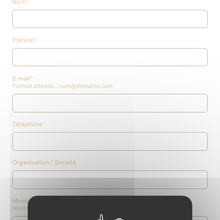
Nom*
Prénom*
E-mail*
Format attendu : nom@domaine.com
Téléphone
Organisation / Société
Message
Maximum 1000 caractères