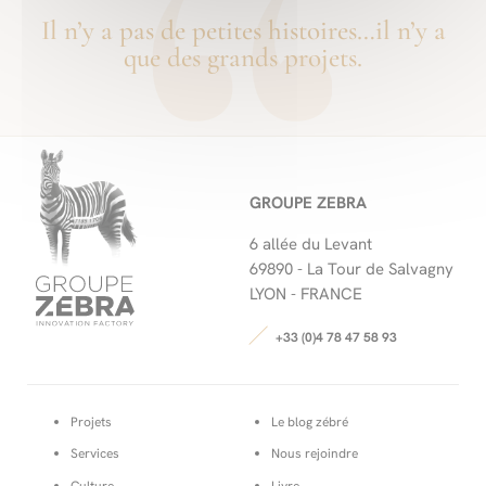
Il n’y a pas de petites histoires…il n’y a
que des grands projets.
GROUPE ZEBRA
6 allée du Levant
69890 -
La Tour de Salvagny
LYON - FRANCE
+33 (0)4 78 47 58 93
Projets
Le blog zébré
Services
Nous rejoindre
Culture
Livre