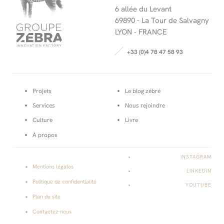
6 allée du Levant
69890 -
La Tour de Salvagny
LYON - FRANCE
+33 (0)4 78 47 58 93
Projets
Le blog zébré
Services
Nous rejoindre
Culture
Livre
À propos
INSTAGRAM
Mentions légales
LINKEDIN
Politique de confidentialité
YOUTUBE
Page
Plan du site
courante :
Contactez-nous