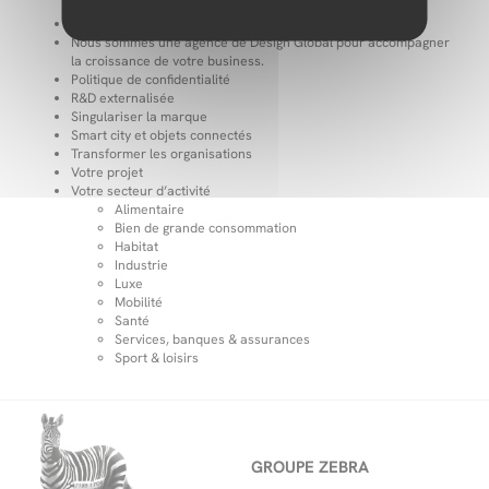
Nos Initiatives RSE
Nous rejoindre
Nous sommes une agence de Design Global pour accompagner
la croissance de votre business.
Politique de confidentialité
R&D externalisée
Singulariser la marque​
Smart city et objets connectés
Transformer les organisations​
Votre projet
Votre secteur d’activité
Alimentaire
Bien de grande consommation
Habitat
Industrie
Luxe
Mobilité
Santé
Services, banques & assurances
Sport & loisirs
GROUPE ZEBRA