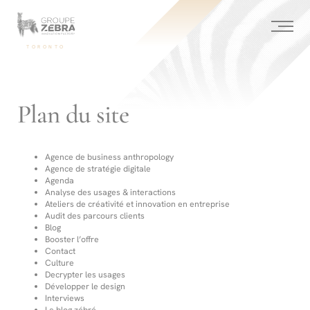
Homepage
Panneau de gestion des cookies
/
Plan
du
-
TORONTO
site
Agence
de
Conseil
stratégique,
Marketing
Plan du site
de
l’innovation
et
Design
Agence de business anthropology
Agence de stratégie digitale
Agenda
Analyse des usages & interactions​
Ateliers de créativité et innovation en entreprise
Audit des parcours clients
Blog
Booster l’offre
Contact
Culture
Decrypter les usages
Développer le design
Interviews
Le blog zébré