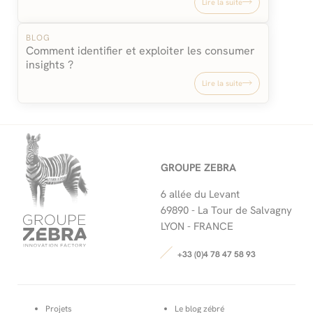
Lire la suite
BLOG
Comment identifier et exploiter les consumer
insights ?
Lire la suite
GROUPE ZEBRA
6 allée du Levant
69890 -
La Tour de Salvagny
LYON - FRANCE
+33 (0)4 78 47 58 93
Projets
Le blog zébré