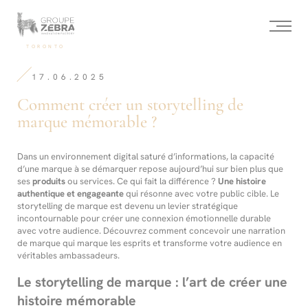
Homepage
Panneau de gestion des cookies
/
Comment
créer
-
TORONTO
un
Agence
storytelling
de
de
17.06.2025
Conseil
marque
stratégique,
mémorable ?
Comment créer un storytelling de
Marketing
de
marque mémorable ?
l’innovation
et
Design
Dans
un environnement digital saturé d’informations, la capacité
d’une marque à se démarquer repose aujourd’hui sur bien plus que
ses
produits
ou services. Ce qui fait la différence ?
Une histoire
authentique et engageante
qui résonne avec votre public cible. Le
storytelling de marque est devenu un levier stratégique
incontournable pour créer une connexion émotionnelle durable
avec votre audience. Découvrez comment concevoir une narration
de marque qui marque les esprits et transforme votre audience en
véritables ambassadeurs.
Le storytelling de marque : l’art de créer une
histoire mémorable