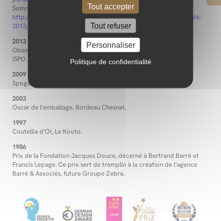
Tout accepter
Sommet d’Or, catégorie Élevage, Virbac Farmpack. Lien :
http://institutfrancaisdudesign.fr/index.php/les-janus/les-laureats-
Tout refuser
2013/item/875-virbac-barre-associes
2013
Personnaliser
Observeur du Design, Millet Sac.
ISPO Award Gold Winner, Millet Sac.
Politique de confidentialité
2009
Spoga Horse Top Innovations, Hexa sac d’équitation.
2003
Oscar de l’emballage, Bordeau Chesnel.
1997
Coutellia d’Or, Le Kooto.
1986
Prix de la Fondation Jacques Douce, décerné à Bertrand Barré et
Francis Lepage. Ce prix sert de tremplin à la création de l’agence
Barré & Associés, future Groupe Zebra.