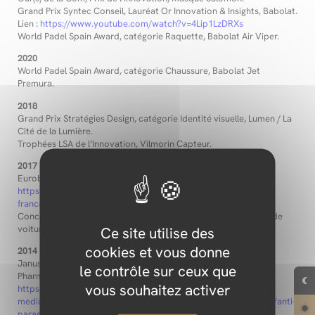
Grand Prix Syntec Conseil, Lauréat Or Innovation & Insights, Babolat.
Lien :
https://www.youtube.com/watch?v=4Lip1LzDRXs
World Padel Spain Award, catégorie Raquette, Babolat Air Viper.
2020
World Padel Spain Award, catégorie Chaussure, Babolat Jet
Premura.
2018
Grand Prix Stratégies Design, catégorie Identité visuelle, Lumen / La
Cité de la Lumière.
Trophées LSA de l’Innovation, Vilmorin Capteur.
2017
Eurobike Design & Innovation Award, Lapierre VTT GLP. Lien :
https://cyclotourisme-mag.com/actus/lapierre-une-marque-
francaise-recompensee-pour-son-design-innovant/
Concours Lépine International, Médaille d’Or, nouvelle gamme de
voitures Aixam.
Ce site utilise des
cookies et vous donne
2014
Janus de la Santé, Mention Éco Design, Virbac Farmpack.
le contrôle sur ceux que
Pharmapack Awards, Virbac Farmpack. Lien :
vous souhaitez activer
https://corporate.virbac.com/fr/home/news-
media/products/pagecontent/toutes-les-actualites-produits-v/anti-
parasite-treatment-for-catt.html