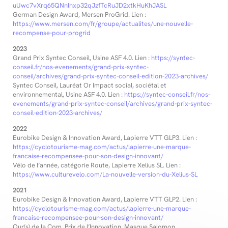
uUwc7vXrq65QNnlhxp32qJzfTcRuJD2xtkHuKhJASL
German Design Award, Mersen ProGrid. Lien :
https://www.mersen.com/fr/groupe/actualites/une-nouvelle-
recompense-pour-progrid
2023
Grand Prix Syntec Conseil, Usine ASF 4.0. Lien :
https://syntec-
conseil.fr/nos-evenements/grand-prix-syntec-
conseil/archives/grand-prix-syntec-conseil-edition-2023-archives/
Syntec Conseil, Lauréat Or Impact social, sociétal et
environnemental, Usine ASF 4.0. Lien :
https://syntec-conseil.fr/nos-
evenements/grand-prix-syntec-conseil/archives/grand-prix-syntec-
conseil-edition-2023-archives/
2022
Eurobike Design & Innovation Award, Lapierre VTT GLP3. Lien :
https://cyclotourisme-mag.com/actus/lapierre-une-marque-
francaise-recompensee-pour-son-design-innovant/
Vélo de l’année, catégorie Route, Lapierre Xelius SL. Lien :
https://www.culturevelo.com/La-nouvelle-version-du-Xelius-SL
2021
Eurobike Design & Innovation Award, Lapierre VTT GLP2. Lien :
https://cyclotourisme-mag.com/actus/lapierre-une-marque-
francaise-recompensee-pour-son-design-innovant/
Our(s) de la Com, Prix de l’Innovation, Masque Salomon.