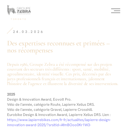
Homepage
Panneau de gestion des cookies
/
Des
expertises
-
TORONTO
reconnues
Agence
et
de
primées
24.03.2026
Conseil
–
stratégique,
nos
Des expertises reconnues et primées –
Marketing
récompenses
de
nos récompenses
l’innovation
et
Design
Depuis 1986, Groupe Zebra a été récompensé sur des projets
couvrant des secteurs très différents : sport, santé, mobilité,
agroalimentaire, identité visuelle. Ces prix, décernés par des
jurys professionnels français et internationaux, jalonnent
l’histoire de l’agence et illustrent la diversité de ses interventions.
2025
Design & Innovation Award, Eovolt Pro.
Vélo de l’année, catégorie Route, Lapierre Xelius DRS.
Vélo de l’année, catégorie Gravel, Lapierre Crosshill.
Eurobike Design & Innovation Award, Lapierre Xelius DRS. Lien :
https://www.lapierrebikes.com/fr-fr/actualites/lapierre-design-
innovation-award-2025/?srsltid=AfmBOoo0Kr1W3-