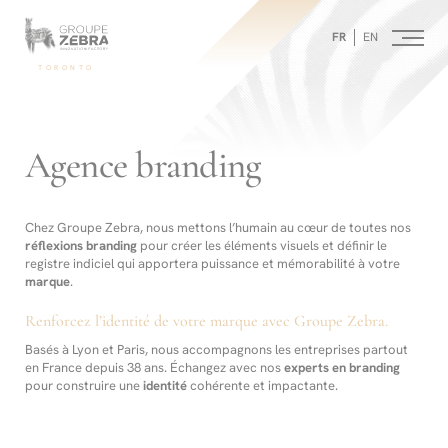
Homepage
Panneau de gestion des cookies
/
FR
EN
Nos
services
-
TORONTO
/
Agence
Agence
de
branding
Conseil
stratégique,
Marketing
Agence branding
de
l’innovation
et
Design
Chez Groupe Zebra, nous mettons l’humain au cœur de toutes nos
réflexions branding
pour créer les éléments visuels et définir le
registre indiciel qui apportera puissance et mémorabilité à votre
marque
.
Renforcez l’identité de votre marque avec Groupe Zebra.
Basés à Lyon et Paris, nous accompagnons les entreprises partout
en France depuis 38 ans. Échangez avec nos
experts en branding
pour construire une
identité
cohérente et impactante.