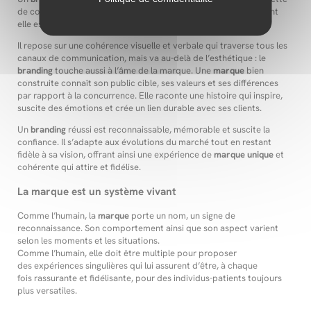
de couleurs; c’est
l’identité
même d’une
marque
, la manière dont
elle est perçue et ressentie par le public.
Il repose sur une cohérence visuelle et verbale qui traverse tous les
canaux de communication, mais va au-delà de l’esthétique : le
branding
touche aussi à l’âme de la marque. Une
marque
bien
construite connaît son public cible, ses valeurs et ses différences
par rapport à la concurrence. Elle raconte une histoire qui inspire,
suscite des émotions et crée un lien durable avec ses clients.
Un
branding
réussi est reconnaissable, mémorable et suscite la
confiance. Il s’adapte aux évolutions du marché tout en restant
fidèle à sa vision, offrant ainsi une expérience de
marque unique
et
cohérente qui attire et fidélise.
La marque est un système vivant
Comme l’humain, la
marque
porte un nom, un signe de
reconnaissance. Son comportement ainsi que son aspect varient
selon les moments et les situations.
Comme l’humain, elle doit être multiple pour proposer
des expériences singulières qui lui assurent d’être, à chaque
fois rassurante et fidélisante, pour des individus-patients toujours
plus versatiles.