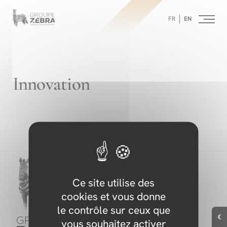
Homepage
Panneau de gestion des cookies
/
FR
EN
Innovation
-
Strategic
Consulting
Agency,
Marketing
Innovation
Innovation
and
Design
Ce site utilise des
-
cookies et vous donne
le contrôle sur ceux que
vous souhaitez activer