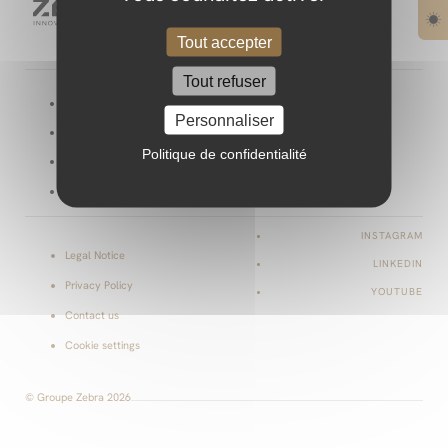
Tout accepter
Tout refuser
Projects
Blog
Personnaliser
Our services
Join us
Politique de confidentialité
Culture
Book
Our company
INSTAGRAM
Legal Notice
LINKEDIN
Privacy Policy
YOUTUBE
Contact us
Cookie settings
© Groupe Zebra 2026