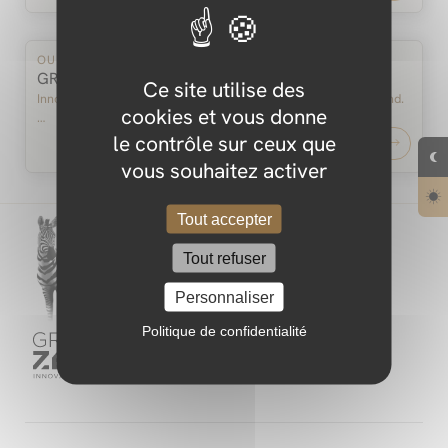
OUR BUSINESS
GROUPE ZEBRA, Who are we?
Ce site utilise des
Innovation: An approach, a strategy and above all a state of mind.
cookies et vous donne
…
le contrôle sur ceux que
Read more
vous souhaitez activer
Tout accepter
Tout refuser
-
Personnaliser
Politique de confidentialité