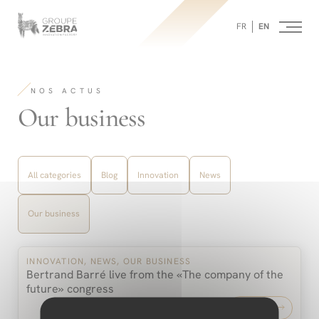
Homepage
Panneau de gestion des cookies
/
FR
EN
Our
business
-
Strategic
Consulting
Agency,
NOS ACTUS
Marketing
Innovation
-
Our business
and
Design
Filter
by
All categories
Blog
Innovation
News
category:
Our business
INNOVATION, NEWS, OUR BUSINESS
Bertrand Barré live from the «The company of the
future» congress
Read more