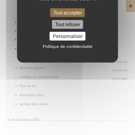
Tout accepter
Projets
Le blog zébré
Tout refuser
Services
Nous rejoindre
Personnaliser
Culture
Livre
Politique de confidentialité
À propos
INSTAGRAM
Mentions légales
LINKEDIN
Politique de confidentialité
YOUTUBE
Plan du site
Contactez-nous
Gestion des cookies
© Groupe Zebra 2026