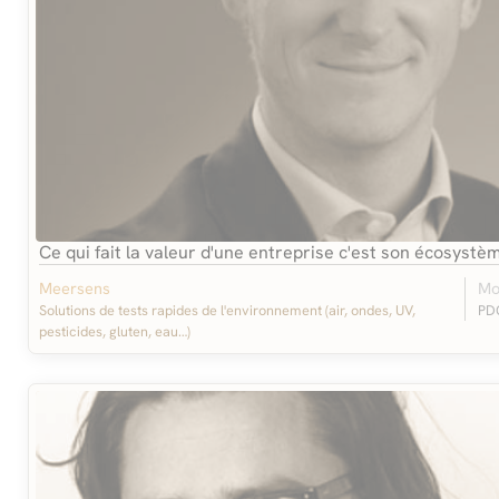
Ce qui fait la valeur d'une entreprise c'est son écosyst
Meersens
Mo
Solutions de tests rapides de l'environnement (air, ondes, UV,
PD
pesticides, gluten, eau…)