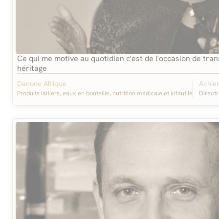
Ce qui me motive au quotidien c'est de l'occasion de tra
héritage
Danone Afrique
Achien
Produits laitiers, eaux en bouteille, nutrition médicale et infantile
Direct