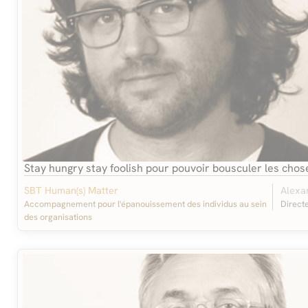
Stay hungry stay foolish pour pouvoir bousculer les chos
SBT Human(s) Matter
Alexa
Accompagnement pour l'épanouissement des individus au sein
Direct
des organisations