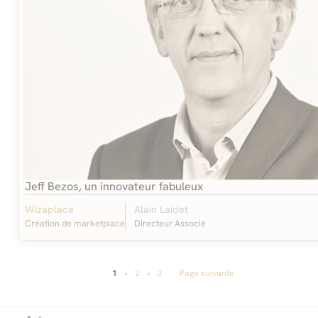
Jeff Bezos, un innovateur fabuleux
Wizaplace
Alain Laidet
Création de marketplace
Directeur Associé
Pagination
Page
1
2
3
Page suivante
1
/
3