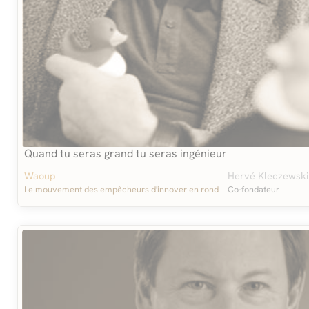
Quand tu seras grand tu seras ingénieur
Waoup
Hervé Kleczewski
Le mouvement des empêcheurs d'innover en rond
Co-fondateur