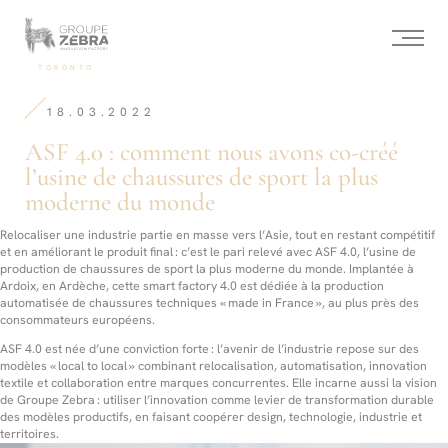
Homepage
Panneau de gestion des cookies
/
ASF
4.0 :
-
TORONTO
comment
Agence
nous
de
avons
18.03.2022
Conseil
co‑créé
stratégique,
l’usine
ASF 4.0 : comment nous avons co‑créé
Marketing
de
de
l’usine de chaussures de sport la plus
chaussures
l’innovation
de
moderne du monde
et
sport
Design
la
Relocaliser une industrie partie en masse vers l’Asie, tout en restant compétitif
plus
et en améliorant le produit final : c’est le pari relevé avec ASF 4.0, l’usine de
moderne
production de chaussures de sport la plus moderne du monde. Implantée à
du
Ardoix, en Ardèche, cette smart factory 4.0 est dédiée à la production
monde
automatisée de chaussures techniques « made in France », au plus près des
consommateurs européens.
ASF 4.0 est née d’une conviction forte : l’avenir de l’industrie repose sur des
modèles « local to local » combinant relocalisation, automatisation, innovation
textile et collaboration entre marques concurrentes. Elle incarne aussi la vision
de Groupe Zebra : utiliser l’innovation comme levier de transformation durable
des modèles productifs, en faisant coopérer design, technologie, industrie et
territoires.