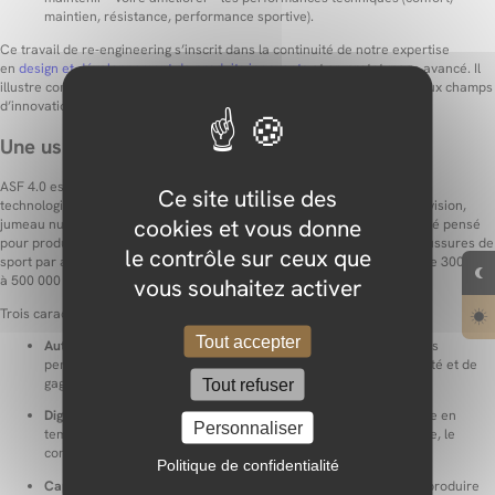
maintien, résistance, performance sportive).
Ce travail de re‑engineering s’inscrit dans la continuité de notre expertise
en
design et développement de produits innovants
et en prototypage avancé. Il
illustre comment la conception orientée industrie 4.0 ouvre de nouveaux champs
d’innovation, plutôt que de constituer une simple contrainte.
Une usine 4.0 automatisée, flexible et créative
ASF 4.0 est une usine 4.0 de 2 000 m², automatisée et pilotée par des
Ce site utilise des
technologies numériques avancées : robots, vision, systèmes de supervision,
cookies et vous donne
jumeau numérique, outils d’optimisation de la production. Cet outil a été pensé
pour produire jusqu’à plusieurs centaines de milliers de paires de chaussures de
le contrôle sur ceux que
sport par an, avec une montée en puissance progressive pour atteindre 300 000
vous souhaitez activer
à 500 000 paires par an à horizon 2024–2025.
Trois caractéristiques structurent ce modèle industriel :
Tout accepter
Automatisation intelligente
: des lignes d’assemblage robotisées
permettent de réduire les tâches pénibles, de sécuriser la qualité et de
gagner en compétitivité sur le long terme.
Tout refuser
Digitalisation de bout en bout
: la production est suivie et pilotée en
Personnaliser
temps réel, ce qui facilite l’ajustement des plans, la maintenance, le
contrôle qualité et l’amélioration continue.
Politique de confidentialité
Capacité à produire de petites séries
: l’outil a été conçu pour produire