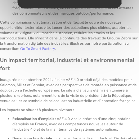
des volumes importants mais aussi des séries plus courtes, plus
fréquemment renouvelées, en cohérence avec l’évolution des attentes
des consommateurs et des marques outdoor/performance.
Cette combinaison d’automatisation et de flexibilité ouvre de nouvelles
opportunités : tester plus vite, lancer des collections plus ciblées, adapter les
volumes aux signaux du marché européen, réduire les stocks et les
surproductions. Elle s’inscrit dans la continuité des travaux de Groupe Zebra sur
la transformation digitale des industries, illustrés par notre participation au
consortium
Go To Smart Factory
.
Un impact territorial, industriel et environnemental
fort
Inaugurée en septembre 2021, l’usine ASF 4.0 produit déjà des modèles pour
Salomon, Millet et Babolat, avec des perspectives de montée en puissance et de
duplication à l’échelle européenne. Le site a d’ailleurs été mis en lumière à
plusieurs reprises, notamment lors de la visite du président de la République,
venue saluer ce symbole de relocalisation industrielle et d’innovation française.
Les impacts se situent à plusieurs niveaux :
Relocalisation d’emplois
: ASF 4.0 vise la création d’une cinquantaine
d’emplois en France, avec des compétences nouvelles autour de
l’industrie 4.0 et de la maintenance de systèmes automatisés.
Dynamique territoriale
: l’usine renforce le tissu industriel d’Ardoix et de