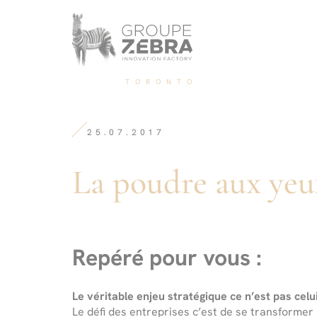
Homepage
Panneau de gestion des cookies
/
La
poudre
aux
-
yeux
TORONTO
Agence
de
de
la
Conseil
transformation
stratégique,
25.07.2017
digitale
Marketing
de
La poudre aux yeux
l’innovation
et
Design
Repéré pour vous :
Le véritable enjeu stratégique ce n’est pas celui 
Le défi des entreprises c’est de se transformer 