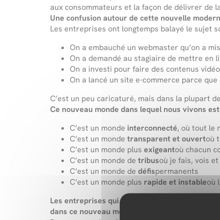
aux consommateurs et la façon de délivrer de la
Une confusion autour de cette nouvelle modern
Les entreprises ont longtemps balayé le sujet 
On a embauché un webmaster qu’on a mis au 
On a demandé au stagiaire de mettre en li
On a investi pour faire des contenus vidé
On a lancé un site e-commerce parce que c
C’est un peu caricaturé, mais dans la plupart 
Ce nouveau monde dans lequel nous vivons est é
C’est un monde
interconnecté
, où tout le
C’est un monde
transparent et ouvert
où t
C’est un monde plus
exigeant
où chacun co
C’est un monde de
tribus
où je fais, vois
C’est un monde de
défis
permanents
C’est un monde plus
rapide et instable
où 
Les entreprises qui prennent le dessus ne sont p
dans ce nouveau monde les règles du jeu ont c