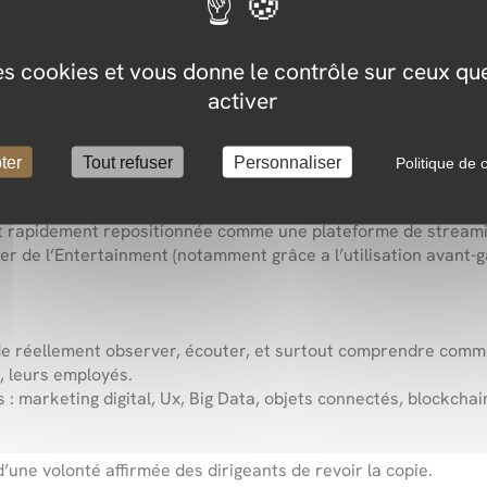
eprise reste toujours la même : satisfaire les besoins des ho
pte pour se positionner dans notre nouvelle modernité :
des cookies et vous donne le contrôle sur ceux q
es pour répondre à nos besoins plus efficacement
 ont considérablement changé.
activer
pour répondre à notre besoin de déplacement, mais Uber a créé
ter
Tout refuser
Personnaliser
Politique de c
ve de technologies et outils numériques (smartphones et applis
s’est rapidement repositionnée comme une plateforme de streami
der de
l’Entertainment
(notamment grâce a l’utilisation avant-
e réellement observer, écouter, et surtout comprendre commen
, leurs employés.
 marketing digital, Ux, Big Data, objets connectés, blockchain,
’une volonté affirmée des dirigeants de revoir la copie.