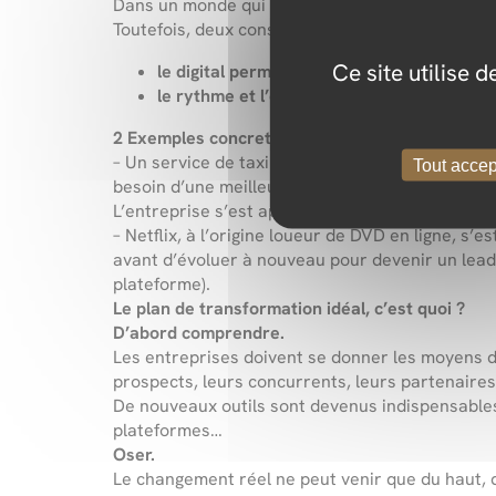
Dans un monde qui bouge, la mission d’une entr
Toutefois, deux constats sont à prendre en com
Ce site utilise 
le digital permet des innovations nouvell
le rythme et l’origine de ces innovations
2 Exemples concrets :
– Un service de taxi reste toujours pertinent 
Tout accep
besoin d’une meilleure manière.
L’entreprise s’est appuyée sur l’adoption massi
– Netflix, à l’origine loueur de DVD en ligne, 
avant d’évoluer à nouveau pour devenir un lea
plateforme).
Le plan de transformation idéal, c’est quoi ?
D’abord comprendre.
Les entreprises doivent se donner les moyens d
prospects, leurs concurrents, leurs partenaires
De nouveaux outils sont devenus indispensables :
plateformes…
Oser.
Le changement réel ne peut venir que du haut, d