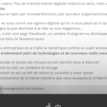
 valeur. Pas de transformation digitale réductrice donc, mais
ité.
sous le tapis par incompréhension, par lourdeur organisationn
sous-sol et une agence digitale qu’on a sous-payé (ou trop pay
gne la pub destinée à la télé ou aux magazines…
o, créer une page Facebook, un compte Instagram ou développer
ertains le faisaient aussi
des entreprises on a traité le numérique comme un sujet annex
videmment pétri de technologies et de nouveaux outils mais i
 monde et toutes les choses seront bientôt liées à internet
out se sait, se compare et se juge
nnaît ce qui se fait de mieux et souhaite y avoir accès
 et consomme de la même manière que ceux auxquels je m’identi
le changement est continu
as celles qui se « digitalisent », qui mettent en place de nouv
hangé.