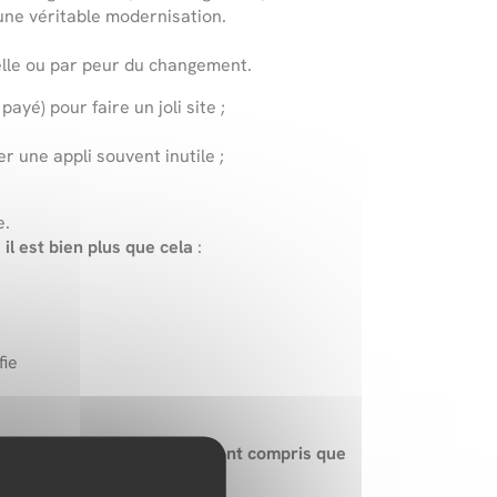
 une véritable modernisation.
elle ou par peur du changement.
é) pour faire un joli site ;
 une appli souvent inutile ;
e.
l est bien plus que cela
:
fie
eaux outils, mais celles qui ont compris que