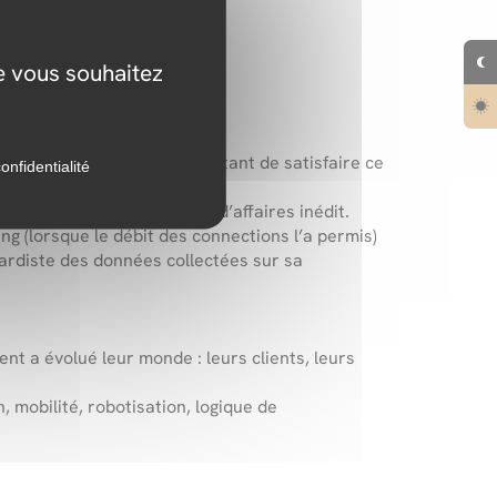
mmes.
ue vous souhaitez
 un nouveau service permettant de satisfaire ce
onfidentialité
) pour inventer un modèle d’affaires inédit.
ng (lorsque le débit des connections l’a permis)
gardiste des données collectées sur sa
t a évolué leur monde : leurs clients, leurs
 mobilité, robotisation, logique de