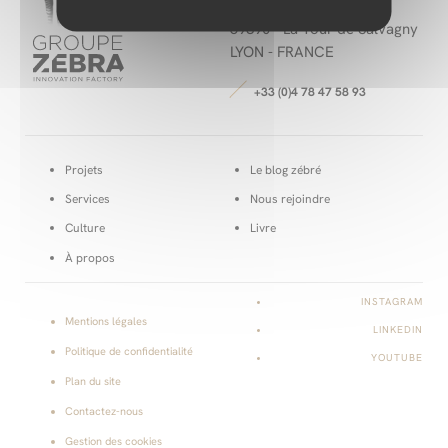
6 allée du Levant
69890 -
La Tour de Salvagny
LYON - FRANCE
+33 (0)4 78 47 58 93
Projets
Le blog zébré
Services
Nous rejoindre
Culture
Livre
À propos
INSTAGRAM
Mentions légales
LINKEDIN
Politique de confidentialité
YOUTUBE
Plan du site
Contactez-nous
Gestion des cookies