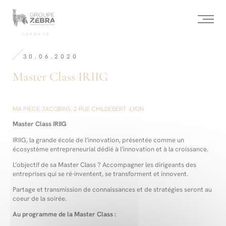
Homepage
Panneau de gestion des cookies
/
Agenda
/
-
TORONTO
Master
Agence
Class
de
IRIIG
30.06.2020
Conseil
stratégique,
Master Class IRIIG
Marketing
de
l’innovation
et
Design
MA PIÈCE JACOBINS, 2 RUE CHILDEBERT -LYON
Master Class IRIIG
IRIIG, la grande école de l’innovation, présentée comme un
écosystème entrepreneurial dédié à l’innovation et à la croissance.
L’objectif de sa Master Class ? Accompagner les dirigeants des
entreprises qui se ré-inventent, se transforment et innovent.
Partage et transmission de connaissances et de stratégies seront au
coeur de la soirée.
Au programme de la Master Class :