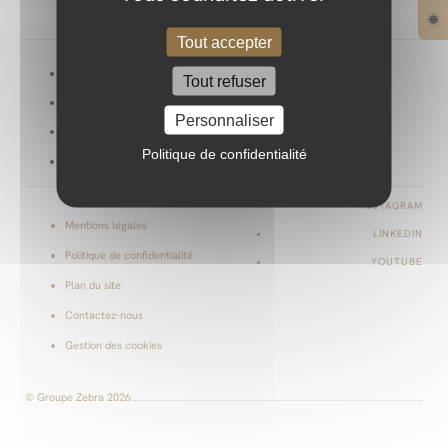
Tout accepter
Projets
Le blog zébré
Tout refuser
Services
Nous rejoindre
Personnaliser
Culture
Livre
Politique de confidentialité
À propos
INSTAGRAM
Mentions légales
LINKEDIN
Politique de confidentialité
YOUTUBE
Plan du site
Contactez-nous
Gestion des cookies
© Groupe Zebra 2026